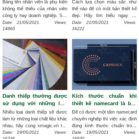
Bảng tên nhân viên là phụ kiện
Cách lựa chọn màu sắc như
không thể thiếu của nhân viên
thế nào để có một bản thiết kế
công ty hay doanh nghiệp. Sau
đẹp. Hãy tìm hiểu ngay về
đây, xmagic.vn sẽ tổng hợp các
những nguyên tắc phối màu
Date: 21/05/2021 Views:
Date: 21/05/2021 Views:
14860
16222
loại bảng tên nhân viên ưa
trong thiết kế rất đơn giản
[Chi
chuộng nhất hiện nay.
[Chi tiết]
tiết]
Danh thiếp thường được
Kích thước chuẩn khi
sử dụng với những loại
thiết kế namecard là bao
chất liệu gì?
nhiêu?
Nhiều loại danh thiếp sẽ được
Để có được một tấm namecard
làm từ những loại chất liệu khác
chuyên nghiệp thì việc xác định
nhau, hãy cùng xmagic.vn tìm
đúng kính thước chuẩn trong
hiểu những chất liệu thường để
namecard là yếu tố rất quan
Date: 19/05/2021 Views:
Date: 19/05/2021 Views:
16326
16930