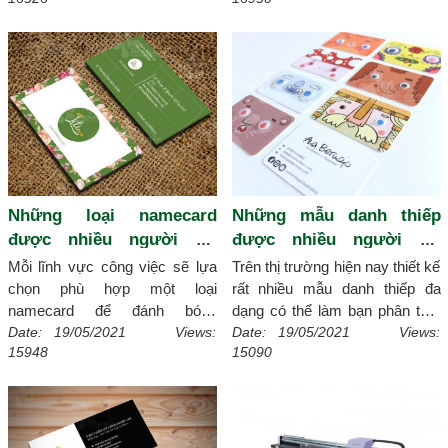
dùng làm danh thiếp nhé!
[Chi
trọng, vậy bạn đã biết chưa hãy
tiết]
cùng theo dõi qua bài viết của
xmagic.vn nhé!
[Chi tiết]
Những loại namecard
Những mẫu danh thiếp
được nhiều người sử
được nhiều người ưa
dụng nhất
chuộng
Mỗi lĩnh vực công việc sẽ lựa
Trên thị trường hiện nay thiết kế
chọn phù hợp một loại
rất nhiều mẫu danh thiếp đa
namecard để đánh bóng
dạng có thể làm bạn phân tâm
thương hiệu của mình, sau đây
khi lựa chọn, sẽ không sao
Date: 19/05/2021 Views:
Date: 19/05/2021 Views:
15948
15090
Xmagic.vn sẽ tổng hợp các loại
xmagic.vn giúp bạn liệt kê đại
namecard đã được rất nhiều
diện các mẫu danh thiếp ngày
bạn trẻ sử dụng thịnh hành hiện
nay được nhiều quý khách ưa
nay.
[Chi tiết]
chuộng nhất.
[Chi tiết]