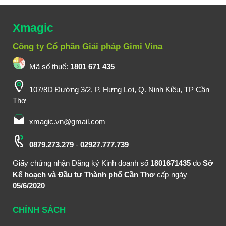
Xmagic
Công ty Cổ phần Giải pháp Gimi Vina
Mã số thuế:
1801 671 435
107/8D Đường 3/2, P. Hưng Lợi, Q. Ninh Kiều, TP Cần
Thơ
xmagic.vn@gmail.com
0879.273.279
-
02927.777.739
Giấy chứng nhận Đăng ký Kinh doanh số
1801671435
do
Sở
Kế hoạch và Đầu tư Thành phố Cần Thơ
cấp ngày
05/6/2020
CHÍNH SÁCH