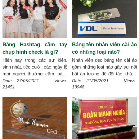
Bảng Hashtag cầm tay
Bảng tên nhân viên cài áo
chụp hình check là gì?
có những loại nào?
Hiện nay trong các sự kiện,
Nhân viên đeo bảng tên cài áo
sinh nhật, tiệc cưới, các ngày lễ
gồm những loại nào gây sự nổi
mọi người thường cầm bảng
bật ấn tượng để đối tác khách
hashtag cầm tay chụp hình.
hàng có thể nhận diện một cách
Date: 27/05/2021 Views:
Date: 21/05/2021 Views:
21451
13948
Vậy bạn đã biết bảng hashtag
nhanh chóng, điều này hãy nhờ
có ý nghĩa gì chưa hãy tìm hiểu
đến xmagic.vn
[Chi tiết]
ngay sau bài viết này
[Chi tiết]