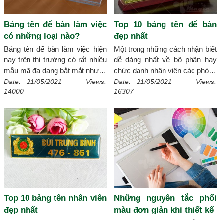
Bảng tên để bàn làm việc
Top 10 bảng tên để bàn
có những loại nào?
đẹp nhất
Bảng tên để bàn làm việc hiện
Một trong những cách nhận biết
nay trên thị trường có rất nhiều
dễ dàng nhất về bộ phận hay
mẫu mã đa dạng bắt mắt nhưng
chức danh nhân viên các phòng
không biết bao gồm có bao
ban chính là bảng tên để bàn.
Date: 21/05/2021 Views:
Date: 21/05/2021 Views:
14000
16307
nhiêu loại, để biết được các loại
Dưới đây những mẫu bảng tên
bảng tên các bạn hãy theo dõi
để bàn được nhiều người ưa
bài viết dưới đây nhé!
[Chi tiết]
chuộng cùng theo dõi bài viết
của Xmagic.vn
[Chi tiết]
Top 10 bảng tên nhân viên
Những nguyên tắc phối
đẹp nhất
màu đơn giản khi thiết kế