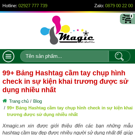
Hotline:
02927 777 739
Zalo:
0879 00 22 00
0
99+ Bảng Hashtag cầm tay chụp hình
check in sự kiện khai trương được sử
dụng nhiều nhất
Trang chủ
Blog
99+ Bảng Hashtag cầm tay chụp hình check in sự kiện khai
trương được sử dụng nhiều nhất
Xmagic.vn xin được giới thiệu đến các bạn những mẫu
hashtag cầm tay đẹp được nhiều người sử dụng nhất để giúp