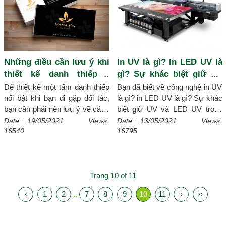
Những điều cần lưu ý khi
In UV là gì? In LED UV là
thiết kế danh thiếp -
gì? Sự khác biệt giữ UV
namecard
và LED UV trong ngành in
Để thiết kế một tấm danh thiếp
Bạn đã biết về công nghệ in UV
nổi bật khi bạn đi gặp đối tác,
là gì? in LED UV là gì? Sự khác
bạn cần phải nên lưu ý về cách
biệt giữ UV và LED UV trong
thiết kế namecard để làm ấn
ngành in sẽ như thế nào, hãy
Date: 19/05/2021 Views:
Date: 13/05/2021 Views:
16540
16795
tượng sâu sắc vấn đề này hãy
cùng xmagic.vn tìm hiểu ngay
để Xmagic .vn giúp bạn.
[Chi
nào.
[Chi tiết]
tiết]
Trang 10 of 11
‹
1
2
..
7
8
9
10
11
›
››