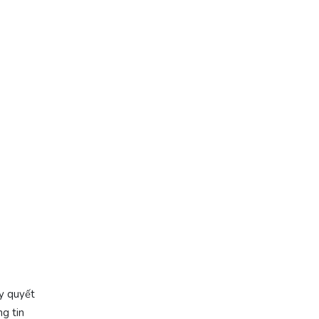
ày quyết
ng tin