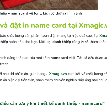
thiếp – namecard về font, kích cỡ chữ và hình ảnh
 và đặt in name card tại Xmagic.
ảm bảo chất lượng sản phẩm toàn diện mang lại hiệu quả cao. Tại
Xma
thiếp
hoàn hảo cho bạn. Mỗi loại
danh thiếp
công ty sẽ tham khảo
ến hình dáng thế nào của một tấm
namecard
visit. Tất cả đều được tạ
tranh.
 như chi phí in ấn, giao hàng,...
Xmagic.vn
cam kết về chất lượng 
ệ in ấn hiện đại tiên tiến, phần mềm chuyên nghiệp đáp ứng mọi nhu 
điều cần lưu ý khi thiết kế danh thiếp - namecard"