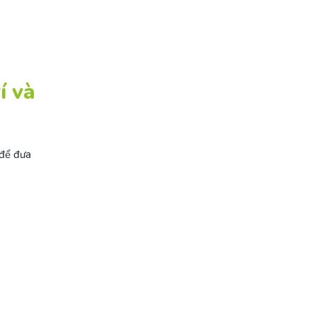
í và
 để đưa
?