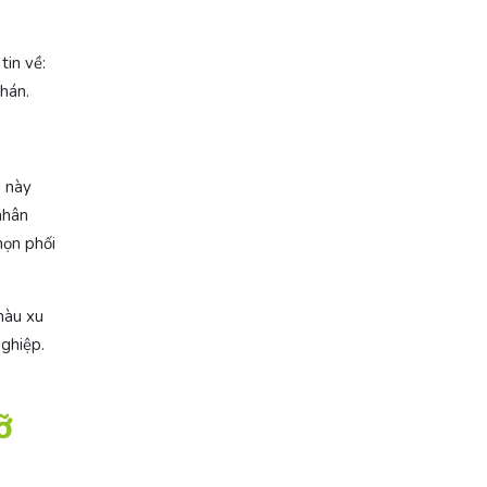
tin về:
chán.
u này
nhân
họn phối
màu xu
ghiệp.
ỡ