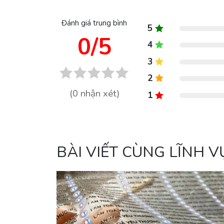
Đánh giá trung bình
5
0/5
4
3
2
(0 nhận xét)
1
BÀI VIẾT CÙNG LĨNH V