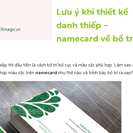
Lưu ý khi thiết kế
danh thiếp –
i Xmagic.vn
namecard về bố tr
iệp thì đầu tiên là cách bố trí bố cục và màu sắc phù hợp. Làm sao
i hợp màu sắc trên
namecard
như thế nào và trình bày bố trí ra sao