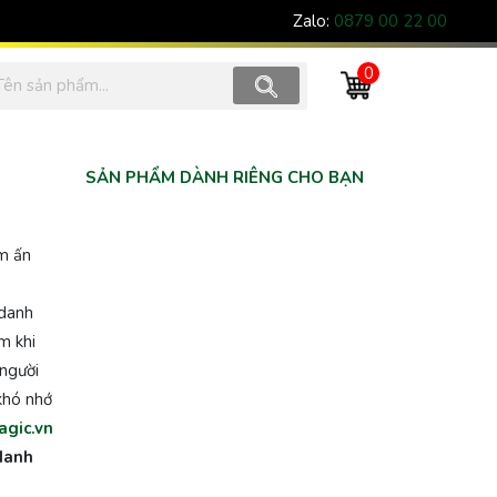
Zalo:
0879 00 22 00
0
SẢN PHẨM DÀNH RIÊNG CHO BẠN
àm ấn
 danh
m khi
 người
khó nhớ
gic.vn
 danh