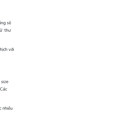
ống sẽ
hữ thư
hịch với
 size
 Các
c nhiều