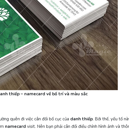
 danh thiếp – namecard về bố trí và màu sắc
hường quên đi việc cân đối bố cục của
danh thiếp
. Bởi thế, yếu tố n
tấm
namecard
visit. Nên bạn phải cân đối điều chỉnh hình ảnh và thô