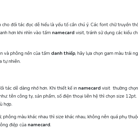
ho đối tác đọc dễ hiểu là yếu tố cần chú ý. Các font chữ truyền th
anh hơn khi nhìn vào tấm
namecard
visit, tránh sử dụng các kiểu c
 in và phông nền của tấm
danh thiếp
, hãy lựa chọn gam màu trái ng
a tự nhiên.
ối tác dễ dàng nhớ hơn. Khi thiết kế in
namecard
visit thường chọn
như: tên công ty, sản phẩm, số điện thoại liên hệ thì chọn size 12pt.
hù hợp.
, phông màu khác nhau thì size khác nhau, không nên quá phụ thuộ
hông điệp của
namecard
.