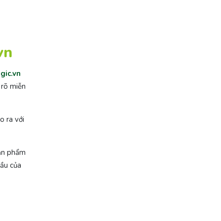
vn
gic.vn
 rõ miễn
o ra với
sản phẩm
cầu của