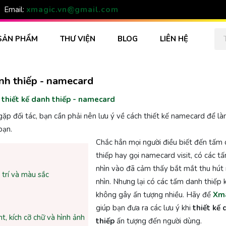
xmagic.vn@gmail.com
Email:
SẢN PHẨM
THƯ VIỆN
BLOG
LIÊN HỆ
anh thiếp - namecard
i thiết kế danh thiếp - namecard
 gặp đối tác, bạn cần phải nên lưu ý về cách thiết kế namecard để l
bạn.
Chắc hẳn mọi người điều biết đến tấm
thiếp hay gọi namecard visit, có các tấ
nhìn vào đã cảm thấy bắt mắt thu hút
 trí và màu sắc
nhìn. Nhưng lại có các tấm danh thiếp 
không gây ấn tượng nhiều. Hãy để
Xma
giúp bạn đưa ra các lưu ý khi
thiết kế
t, kích cỡ chữ và hình ảnh
thiếp
ấn tượng đến người dùng.