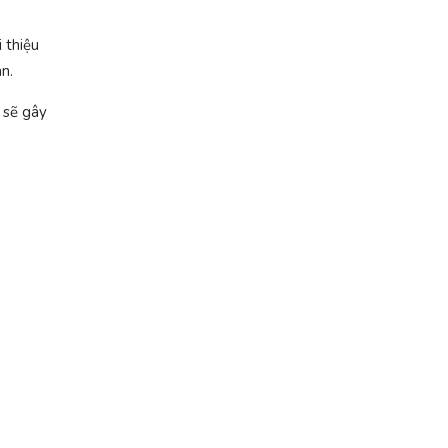
i thiệu
n.
n sẽ gây