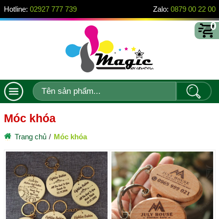
Hotline:
02927 777 739
Zalo:
0879 00 22 00
0
Móc khóa
Trang chủ
Móc khóa