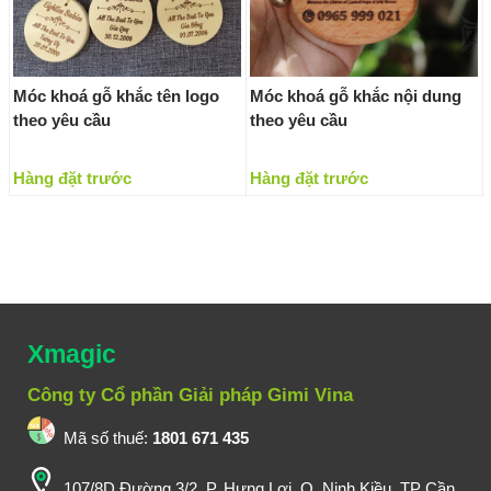
Móc khoá gỗ khắc tên logo
Móc khoá gỗ khắc nội dung
theo yêu cầu
theo yêu cầu
Hàng đặt trước
Hàng đặt trước
Xmagic
Công ty Cổ phần Giải pháp Gimi Vina
Mã số thuế:
1801 671 435
107/8D Đường 3/2, P. Hưng Lợi, Q. Ninh Kiều, TP Cần