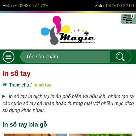
Hotline:
02927 777 739
Zalo:
0879 00 22 00
0
In sổ tay
Trang chủ
In sổ tay
In sổ tay là dịch vụ in ấn phổ biến và hữu ích, nhằm tạo ra
các cuốn sổ tay cá nhân hoặc thương mại với nhiều mục đích
sử dụng khác nhau.
In sổ tay bìa gỗ