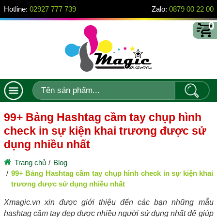
Hotline:
02927 777 739
Zalo:
0879 00 22 00
0
99+ Bảng Hashtag cầm tay chụp hình
check in sự kiện khai trương được sử
dụng nhiều nhất
Trang chủ
Blog
99+ Bảng Hashtag cầm tay chụp hình check in sự kiện khai
trương được sử dụng nhiều nhất
Xmagic.vn xin được giới thiệu đến các bạn những mẫu
hashtag cầm tay đẹp được nhiều người sử dụng nhất để giúp