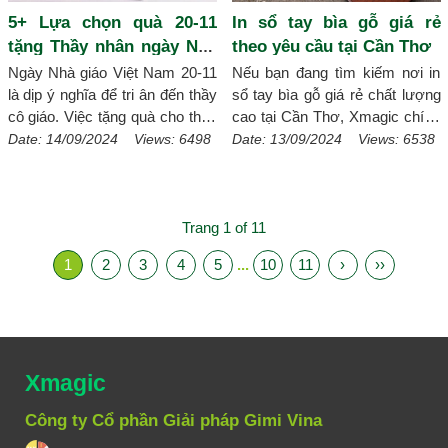
khắc logo chính là lựa chọn quà
5+ Lựa chọn quà 20-11
In sổ tay bìa gỗ giá rẻ
tặng hoàn hảo.
[Chi tiết]
tặng Thầy nhân ngày Nhà
theo yêu cầu tại Cần Thơ
giáo Việt Nam
Ngày Nhà giáo Việt Nam 20-11
Nếu bạn đang tìm kiếm nơi in
là dịp ý nghĩa để tri ân đến thầy
sổ tay bìa gỗ giá rẻ chất lượng
cô giáo. Việc tặng quà cho thầy
cao tại Cần Thơ, Xmagic chính
cô nhân ngày này không chỉ thể
là địa chỉ uy tín chuyên cung
Date: 14/09/2024 Views: 6498
Date: 13/09/2024 Views: 6538
hiện lòng biết ơn mà còn là
cấp dịch vụ in sổ tay bìa gỗ giá
cách để bày tỏ sự kính trọng.
rẻ theo yêu cầu, phù hợp với
Nếu bạn đang tìm kiếm những
nhu cầu của đa dạng khách
quà tặng 20-11 ý nghĩa đến
hàng. Hãy cùng tìm hiểu vì sao
Trang 1 of 11
những người thầy của mình thì
sổ tay bìa gỗ là một lựa chọn
1
2
3
4
5
...
10
11
›
››
bài viết này sẽ gợi ý cho bạn
tuyệt vời.
[Chi tiết]
những lựa chọn quà 20-11 tặng
Thầy nhân ngày Nhà giáo Việt
Nam.
[Chi tiết]
Xmagic
Công ty Cổ phần Giải pháp Gimi Vina