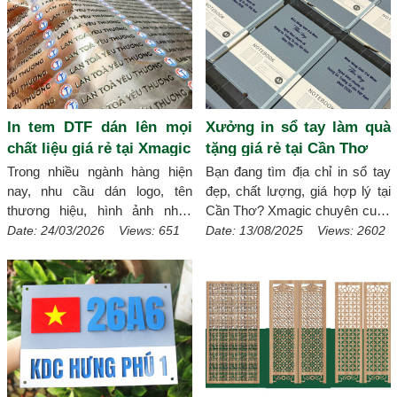
In tem DTF dán lên mọi
Xưởng in sổ tay làm quà
chất liệu giá rẻ tại Xmagic
tặng giá rẻ tại Cần Thơ
Trong nhiều ngành hàng hiện
Bạn đang tìm địa chỉ in sổ tay
nay, nhu cầu dán logo, tên
đẹp, chất lượng, giá hợp lý tại
thương hiệu, hình ảnh nhận
Cần Thơ? Xmagic chuyên cung
diện lên sản phẩm ngày càng
cấp dịch vụ in sổ tay giá rẻ theo
Date: 24/03/2026 Views: 651
Date: 13/08/2025 Views: 2602
phổ biến. Thay vì phải in trực
yêu cầu tại Cần Thơ với đa
tiếp lên từng bề mặt, nhiều shop
dạng mẫu mã, từ sổ tay bìa da
và doanh nghiệp đang chuyển
sang trọng, sổ tay bìa cứng, sổ
sang giải pháp In tem DTF dán
lò xo tiện dụng đến sổ
lên mọi chất liệu vì tính linh
handmade độc đáo. Với công
hoạt, đẹp mắt và tiết kiệm chi
nghệ in hiện đại, thiết kế miễn
phí. Đây là lựa chọn phù hợp
phí và giao hàng nhanh, chúng
cho cả khách cần làm thương
tôi cam kết mang đến sản