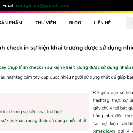
xmagic.vn@gmail.com
Email:
SẢN PHẨM
THƯ VIỆN
BLOG
LIÊN HỆ
 check in sự kiện khai trương được sử dụng nhi
y chụp hình check in sự kiện khai trương được sử dụng nhiều 
mẫu hashtag cầm tay đẹp được nhiều người sử dụng nhất để giúp bạ
Để giúp bạn sở hữ
hashtag thực sự ấ
gây chú ý nổi bật g
k in trong sự kiện khai trương?-
hàng nhớ đến thư
sự kiện khai trương được sử dụng nhiều nhất
tại sự kiện chươn
xmagic.vn
gợi ý 