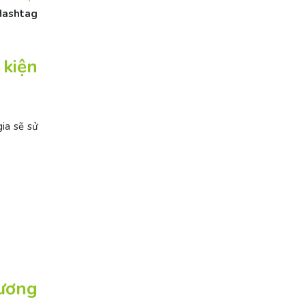
ashtag
 kiện
ia sẽ sử
rương