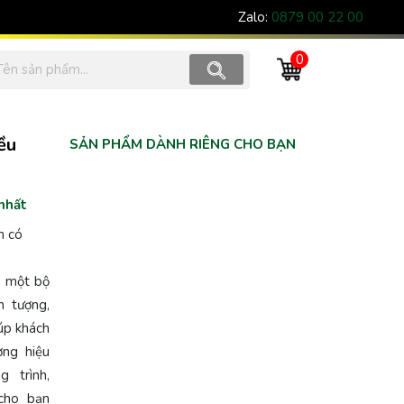
Zalo:
0879 00 22 00
0
ều
SẢN PHẨM DÀNH RIÊNG CHO BẠN
nhất
n có
u một bộ
n tượng,
iúp khách
ơng hiệu
g trình,
cho bạn