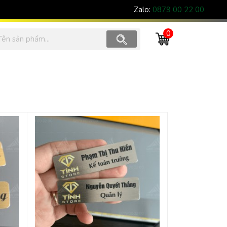
Zalo:
0879 00 22 00
0