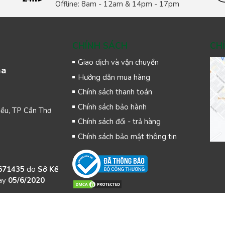
Offline: 8am - 12am & 14pm - 17pm
CHÍNH SÁCH
CH
Giao dịch và vận chuyển
na
Hướng dẫn mua hàng
Chính sách thanh toán
Chính sách bảo hành
iều, TP Cần Thơ
Chính sách đổi - trả hàng
Chính sách bảo mật thông tin
671435
do
Sở Kế
ày
05/6/2020
Cổ phần Giải pháp Gimi Vina (Gimi Vina .,JSC)