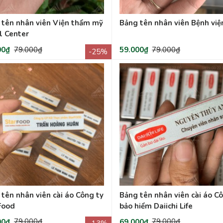
 tên nhân viên Viện thẩm mỹ
Bảng tên nhân viên Bệnh việ
l Center
00₫
79.000₫
59.000₫
79.000₫
-25%
tên nhân viên cài áo Công ty
Bảng tên nhân viên cài áo C
Food
bảo hiểm Daiichi Life
00₫
79.000₫
69.000₫
79.000₫