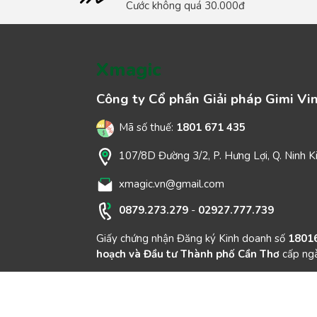
Cước không quá 30.000đ
Xmagic
Công ty Cổ phần Giải pháp Gimi Vi
Mã số thuế:
1801 671 435
107/8D Đường 3/2, P. Hưng Lợi, Q. Ninh K
xmagic.vn@gmail.com
0879.273.279
-
02927.777.739
Giấy chứng nhận Đăng ký Kinh doanh số
1801
hoạch và Đầu tư Thành phố Cần Thơ
cấp ng
© Copyright 2020 Bản quyền thuộc về Công ty 