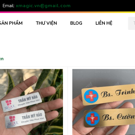
xmagic.vn@gmail.com
Email:
SẢN PHẨM
THƯ VIỆN
BLOG
LIÊN HỆ
ên