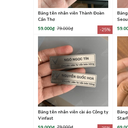
Bảng tên nhân viên Thành Đoàn
Bảng
Cần Thơ
Seou
59.000₫
79.000₫
59.0
-25%
Bảng tên nhân viên cài áo Công ty
Bảng 
Vinfast
Star
59.000₫
79.000₫
69.0