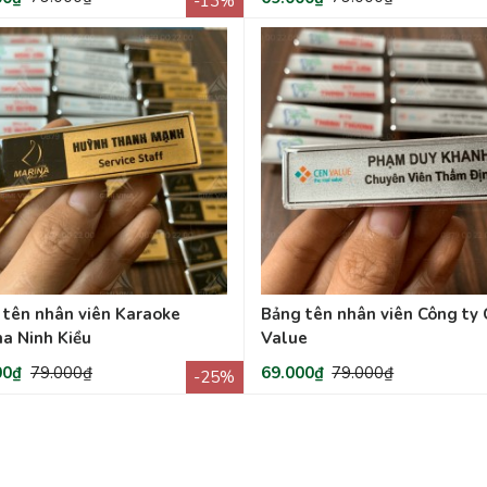
-13%
 tên nhân viên Karaoke
Bảng tên nhân viên Công ty 
na Ninh Kiều
Value
00₫
79.000₫
69.000₫
79.000₫
-25%