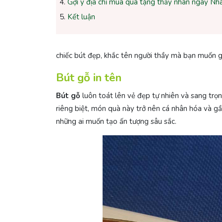
Gợi ý địa chỉ mua quà tặng thầy nhân ngày Nh
Kết luận
chiếc bút đẹp, khắc tên người thầy mà bạn muốn gử
Bút gỗ in tên
Bút gỗ
luôn toát lên vẻ đẹp tự nhiên và sang trọ
riêng biệt, món quà này trở nên cá nhân hóa và gần
những ai muốn tạo ấn tượng sâu sắc.