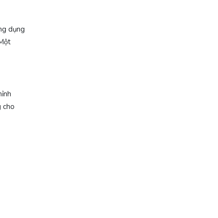
ứng dụng
 Một
hỉnh
g cho