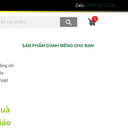
Zalo:
0879 00 22 00
0
SẢN PHẨM DÀNH RIÊNG CHO BẠN
ông chỉ
ến
 Việt
quà
iáo