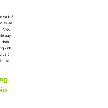
ân và thể
người đã
n. Việc
 để bày
m chân
ng kính.
p và ý
nh, sinh
ặng
áo