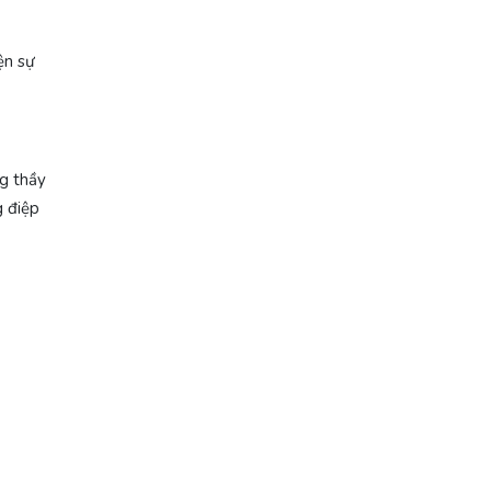
ện sự
ng thầy
g điệp