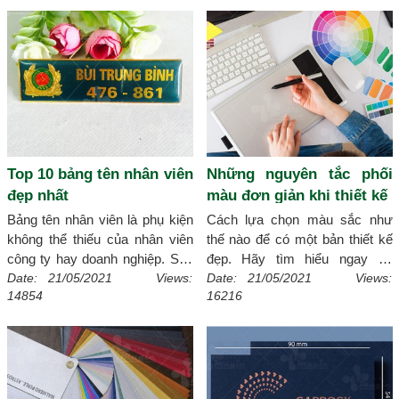
bảng tên các bạn hãy theo dõi
để bàn được nhiều người ưa
bài viết dưới đây nhé!
[Chi tiết]
chuộng cùng theo dõi bài viết
của Xmagic.vn
[Chi tiết]
Top 10 bảng tên nhân viên
Những nguyên tắc phối
đẹp nhất
màu đơn giản khi thiết kế
Bảng tên nhân viên là phụ kiện
Cách lựa chọn màu sắc như
không thể thiếu của nhân viên
thế nào để có một bản thiết kế
công ty hay doanh nghiệp. Sau
đẹp. Hãy tìm hiểu ngay về
đây, xmagic.vn sẽ tổng hợp các
những nguyên tắc phối màu
Date: 21/05/2021 Views:
Date: 21/05/2021 Views:
14854
16216
loại bảng tên nhân viên ưa
trong thiết kế rất đơn giản
[Chi
chuộng nhất hiện nay.
[Chi tiết]
tiết]