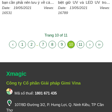
bạn cần phải nên lưu ý về cách
biệt giữ UV và LED UV trong
thiết kế namecard để làm ấn
ngành in sẽ như thế nào, hãy
Date: 19/05/2021 Views:
Date: 13/05/2021 Views:
16531
16789
tượng sâu sắc vấn đề này hãy
cùng xmagic.vn tìm hiểu ngay
để Xmagic .vn giúp bạn.
[Chi
nào.
[Chi tiết]
tiết]
Trang 10 of 11
‹
1
2
..
7
8
9
10
11
›
››
Xmagic
Công ty Cổ phần Giải pháp Gimi Vina
Mã số thuế:
1801 671 435
107/8D Đường 3/2, P. Hưng Lợi, Q. Ninh Kiều, TP Cần
Thơ