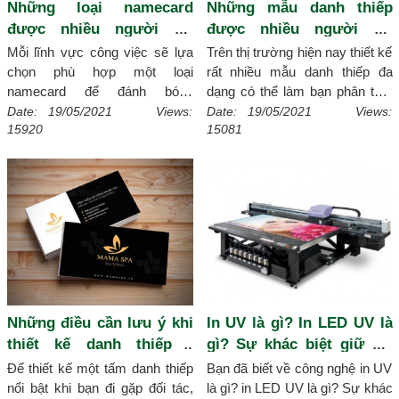
Những loại namecard
Những mẫu danh thiếp
được nhiều người sử
được nhiều người ưa
dụng nhất
chuộng
Mỗi lĩnh vực công việc sẽ lựa
Trên thị trường hiện nay thiết kế
chọn phù hợp một loại
rất nhiều mẫu danh thiếp đa
namecard để đánh bóng
dạng có thể làm bạn phân tâm
thương hiệu của mình, sau đây
khi lựa chọn, sẽ không sao
Date: 19/05/2021 Views:
Date: 19/05/2021 Views:
15920
15081
Xmagic.vn sẽ tổng hợp các loại
xmagic.vn giúp bạn liệt kê đại
namecard đã được rất nhiều
diện các mẫu danh thiếp ngày
bạn trẻ sử dụng thịnh hành hiện
nay được nhiều quý khách ưa
nay.
[Chi tiết]
chuộng nhất.
[Chi tiết]
Những điều cần lưu ý khi
In UV là gì? In LED UV là
thiết kế danh thiếp -
gì? Sự khác biệt giữ UV
namecard
và LED UV trong ngành in
Để thiết kế một tấm danh thiếp
Bạn đã biết về công nghệ in UV
nổi bật khi bạn đi gặp đối tác,
là gì? in LED UV là gì? Sự khác