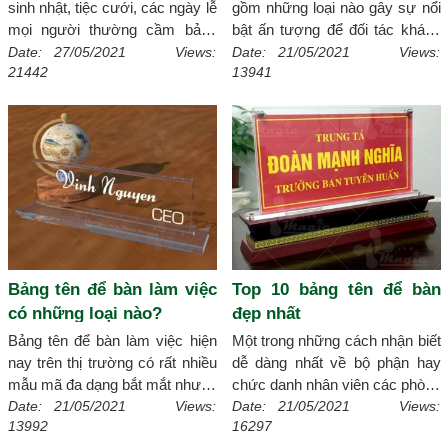
sinh nhật, tiệc cưới, các ngày lễ
gồm những loại nào gây sự nổi
mọi người thường cầm bảng
bật ấn tượng để đối tác khách
hashtag cầm tay chụp hình.
hàng có thể nhận diện một cách
Date: 27/05/2021 Views:
Date: 21/05/2021 Views:
21442
13941
Vậy bạn đã biết bảng hashtag
nhanh chóng, điều này hãy nhờ
có ý nghĩa gì chưa hãy tìm hiểu
đến xmagic.vn
[Chi tiết]
ngay sau bài viết này
[Chi tiết]
Bảng tên để bàn làm việc
Top 10 bảng tên để bàn
có những loại nào?
đẹp nhất
Bảng tên để bàn làm việc hiện
Một trong những cách nhận biết
nay trên thị trường có rất nhiều
dễ dàng nhất về bộ phận hay
mẫu mã đa dạng bắt mắt nhưng
chức danh nhân viên các phòng
không biết bao gồm có bao
ban chính là bảng tên để bàn.
Date: 21/05/2021 Views:
Date: 21/05/2021 Views:
13992
16297
nhiêu loại, để biết được các loại
Dưới đây những mẫu bảng tên