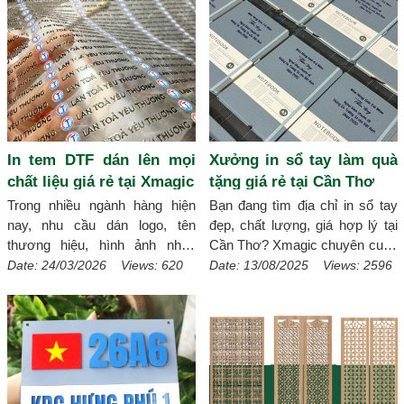
In tem DTF dán lên mọi
Xưởng in sổ tay làm quà
chất liệu giá rẻ tại Xmagic
tặng giá rẻ tại Cần Thơ
Trong nhiều ngành hàng hiện
Bạn đang tìm địa chỉ in sổ tay
nay, nhu cầu dán logo, tên
đẹp, chất lượng, giá hợp lý tại
thương hiệu, hình ảnh nhận
Cần Thơ? Xmagic chuyên cung
diện lên sản phẩm ngày càng
cấp dịch vụ in sổ tay giá rẻ theo
Date: 24/03/2026 Views: 620
Date: 13/08/2025 Views: 2596
phổ biến. Thay vì phải in trực
yêu cầu tại Cần Thơ với đa
tiếp lên từng bề mặt, nhiều shop
dạng mẫu mã, từ sổ tay bìa da
và doanh nghiệp đang chuyển
sang trọng, sổ tay bìa cứng, sổ
sang giải pháp In tem DTF dán
lò xo tiện dụng đến sổ
lên mọi chất liệu vì tính linh
handmade độc đáo. Với công
hoạt, đẹp mắt và tiết kiệm chi
nghệ in hiện đại, thiết kế miễn
phí. Đây là lựa chọn phù hợp
phí và giao hàng nhanh, chúng