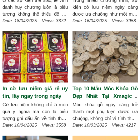
Ở các sự kiện thể thao, lễ vinh
Trong nhiều chương trình, sự
hợp với không gian của mình.
danh huy chương luôn là biểu
kiện cờ lưu niệm ngày càng
[Chi tiết]
tượng không thể thiếu để ghi
được ưa chuộng như một món
nhận thành tích và tôn vinh cá
quà tặng mang tính biểu trưng
Date: 18/04/2025 Views: 3372
Date: 16/04/2025 Views: 3958
nhân, tập thể xuất sắc. Nếu bạn
và giá trị tinh thần cao. Đây
đang tìm kiếm địa chỉ in huy
không chỉ là vật phẩm trang trí
chương giá rẻ, uy tín và chất
mà còn là minh chứng cho sự
lượng, Xmagic là lựa chọn đáng
tham gia, cống hiến hoặc thành
tin cậy – nơi chuyên cung cấp
tựu đạt được. Cờ lưu niệm giúp
các sản phẩm vinh danh chất
lưu giữ kỷ niệm, thể hiện sự
lượng cao theo yêu cầu của
trân trọng và góp phần làm nổi
khách hàng.
[Chi tiết]
bật sự chuyên nghiệp trong tổ
chức sự kiện. Vậy cờ lưu niệm
In cờ lưu niệm giá rẻ uy
Top 10 Mẫu Móc Khóa Gỗ
phù hợp với những chương
tín, lấy ngay trong ngày
Đẹp Nhất Tại Xmagic -
trình nào? Và mang ý nghĩa gì?
Hãy cùng Xmagic khám phá chi
Khắc Nội Dung Theo Yêu
Cờ lưu niệm không chỉ là món
Móc khóa gỗ ngày càng trở
tiết qua bài viết dưới đây!
[Chi
Cầu
quà ý nghĩa mà còn là biểu
thành một phụ kiện được ưa
tiết]
tượng ghi dấu ấn về tinh thần,
chuộng, không chỉ vì tính thẩm
nỗ lực và sự ghi nhận trong các
mỹ mà còn bởi độ bền và khả
Date: 16/04/2025 Views: 3558
Date: 10/03/2025 Views: 4217
sự kiện, các cuộc thi, giải đấu
năng tuỳ chỉnh theo yêu cầu.
thể thao. Xmagic địa chỉ in cờ
Móc khoá gỗ khắc tên, logo nội