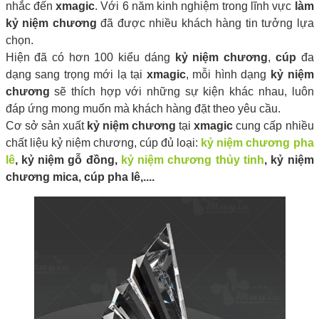
nhắc đến
xmagic
. Với 6 năm kinh nghiệm trong lĩnh vực
làm
kỷ niệm chương
đã được nhiều khách hàng tin tưởng lựa
chọn.
Hiện đã có hơn 100 kiểu dáng
kỷ niệm chương
,
cúp
đa
dạng sang trọng mới lạ tại
xmagic
, mỗi hình dạng
kỷ niệm
chương
sẽ thích hợp với những sự kiện khác nhau, luôn
đáp ứng mong muốn mà khách hàng đặt theo yêu cầu.
Cơ sở sản xuất
kỷ niệm chương
tại
xmagic
cung cấp nhiều
chất liệu kỷ niệm chương, cúp đủ loại:
kỷ niệm chương pha
lê
, kỷ niệm gỗ đồng,
kỷ niệm chương thủy tinh
, kỷ niệm
chương mica, cúp pha lê,....