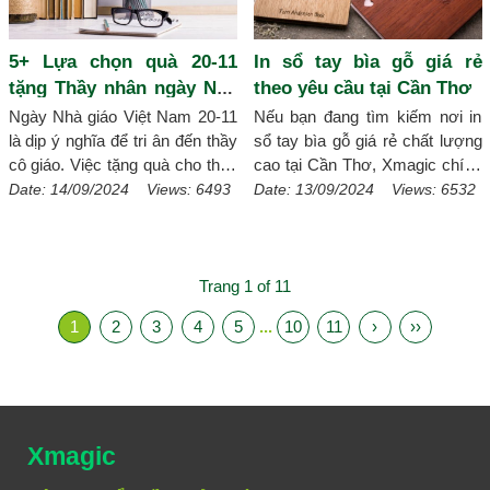
chuyên nghiệp, bút gỗ khắc tên,
khắc logo chính là lựa chọn quà
5+ Lựa chọn quà 20-11
In sổ tay bìa gỗ giá rẻ
tặng hoàn hảo.
[Chi tiết]
tặng Thầy nhân ngày Nhà
theo yêu cầu tại Cần Thơ
giáo Việt Nam
Ngày Nhà giáo Việt Nam 20-11
Nếu bạn đang tìm kiếm nơi in
là dịp ý nghĩa để tri ân đến thầy
sổ tay bìa gỗ giá rẻ chất lượng
cô giáo. Việc tặng quà cho thầy
cao tại Cần Thơ, Xmagic chính
cô nhân ngày này không chỉ thể
là địa chỉ uy tín chuyên cung
Date: 14/09/2024 Views: 6493
Date: 13/09/2024 Views: 6532
hiện lòng biết ơn mà còn là
cấp dịch vụ in sổ tay bìa gỗ giá
cách để bày tỏ sự kính trọng.
rẻ theo yêu cầu, phù hợp với
Nếu bạn đang tìm kiếm những
nhu cầu của đa dạng khách
quà tặng 20-11 ý nghĩa đến
hàng. Hãy cùng tìm hiểu vì sao
Trang 1 of 11
những người thầy của mình thì
sổ tay bìa gỗ là một lựa chọn
1
2
3
4
5
...
10
11
›
››
bài viết này sẽ gợi ý cho bạn
tuyệt vời.
[Chi tiết]
những lựa chọn quà 20-11 tặng
Thầy nhân ngày Nhà giáo Việt
Nam.
[Chi tiết]
Xmagic