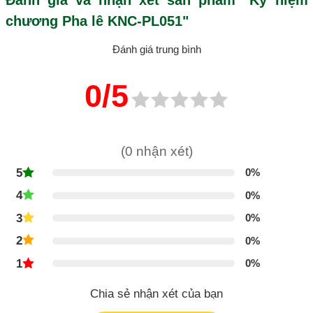
chương Pha lê KNC-PL051"
Đánh giá trung bình
0/5
(0 nhận xét)
5
0%
4
0%
3
0%
2
0%
1
0%
Chia sẻ nhận xét của bạn