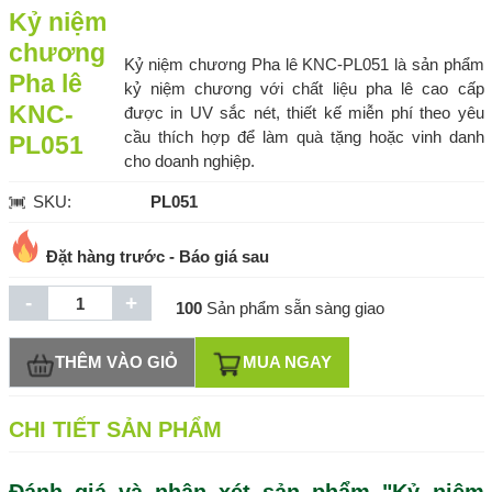
Kỷ niệm
chương
Kỷ niệm chương Pha lê KNC-PL051 là sản phẩm
Pha lê
kỷ niệm chương với chất liệu pha lê cao cấp
KNC-
được in UV sắc nét, thiết kế miễn phí theo yêu
cầu thích hợp để làm quà tặng hoặc vinh danh
PL051
cho doanh nghiệp.
SKU:
PL051
Đặt hàng trước - Báo giá sau
-
+
100
Sản phẩm sẵn sàng giao
THÊM VÀO GIỎ
MUA NGAY
CHI TIẾT SẢN PHẨM
Đánh giá và nhận xét sản phẩm "Kỷ niệm