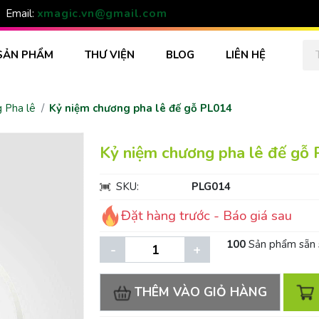
xmagic.vn@gmail.com
Email:
SẢN PHẨM
THƯ VIỆN
BLOG
LIÊN HỆ
 Pha lê
Kỷ niệm chương pha lê đế gỗ PL014
Kỷ niệm chương pha lê đế gỗ
SKU:
PLG014
Đặt hàng trước - Báo giá sau
100
Sản phẩm sẵn 
-
+
THÊM VÀO GIỎ HÀNG