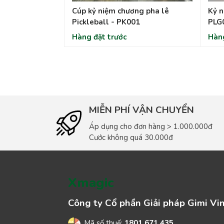
Cúp kỷ niệm chương pha lê
Kỷ n
Pickleball - PK001
PLG
Hàng đặt trước
Hàng
MIỄN PHÍ VẬN CHUYỂN
Áp dụng cho đơn hàng > 1.000.000đ
Cước không quá 30.000đ
Xmagic
Công ty Cổ phần Giải pháp Gimi Vi
Mã số thuế:
1801 671 435