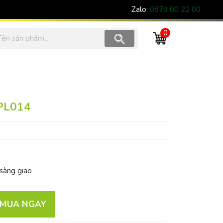
Zalo:
0879 00 22 00
0
 PL014
sàng giao
MUA NGAY