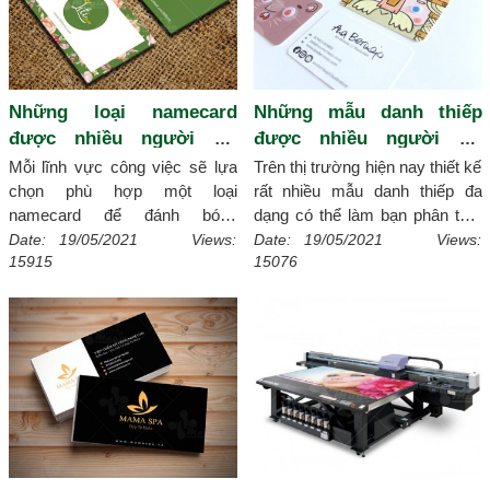
Những loại namecard
Những mẫu danh thiếp
được nhiều người sử
được nhiều người ưa
dụng nhất
chuộng
Mỗi lĩnh vực công việc sẽ lựa
Trên thị trường hiện nay thiết kế
chọn phù hợp một loại
rất nhiều mẫu danh thiếp đa
namecard để đánh bóng
dạng có thể làm bạn phân tâm
thương hiệu của mình, sau đây
khi lựa chọn, sẽ không sao
Date: 19/05/2021 Views:
Date: 19/05/2021 Views:
15915
15076
Xmagic.vn sẽ tổng hợp các loại
xmagic.vn giúp bạn liệt kê đại
namecard đã được rất nhiều
diện các mẫu danh thiếp ngày
bạn trẻ sử dụng thịnh hành hiện
nay được nhiều quý khách ưa
nay.
[Chi tiết]
chuộng nhất.
[Chi tiết]