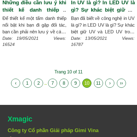
Những điều cần lưu ý khi
In UV là gì? In LED UV là
thiết kế danh thiếp -
gì? Sự khác biệt giữ UV
namecard
và LED UV trong ngành in
Để thiết kế một tấm danh thiếp
Bạn đã biết về công nghệ in UV
nổi bật khi bạn đi gặp đối tác,
là gì? in LED UV là gì? Sự khác
bạn cần phải nên lưu ý về cách
biệt giữ UV và LED UV trong
thiết kế namecard để làm ấn
ngành in sẽ như thế nào, hãy
Date: 19/05/2021 Views:
Date: 13/05/2021 Views:
16524
16787
tượng sâu sắc vấn đề này hãy
cùng xmagic.vn tìm hiểu ngay
để Xmagic .vn giúp bạn.
[Chi
nào.
[Chi tiết]
tiết]
Trang 10 of 11
‹
1
2
..
7
8
9
10
11
›
››
Xmagic
Công ty Cổ phần Giải pháp Gimi Vina