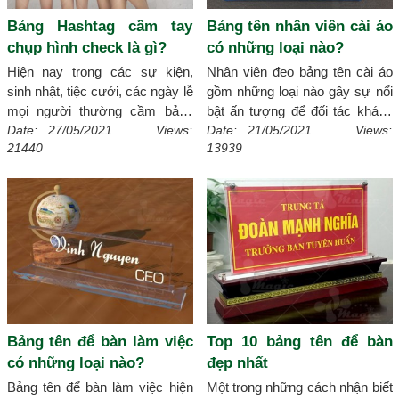
Bảng Hashtag cầm tay
Bảng tên nhân viên cài áo
chụp hình check là gì?
có những loại nào?
Hiện nay trong các sự kiện,
Nhân viên đeo bảng tên cài áo
sinh nhật, tiệc cưới, các ngày lễ
gồm những loại nào gây sự nổi
mọi người thường cầm bảng
bật ấn tượng để đối tác khách
hashtag cầm tay chụp hình.
hàng có thể nhận diện một cách
Date: 27/05/2021 Views:
Date: 21/05/2021 Views:
21440
13939
Vậy bạn đã biết bảng hashtag
nhanh chóng, điều này hãy nhờ
có ý nghĩa gì chưa hãy tìm hiểu
đến xmagic.vn
[Chi tiết]
ngay sau bài viết này
[Chi tiết]
Bảng tên để bàn làm việc
Top 10 bảng tên để bàn
có những loại nào?
đẹp nhất
Bảng tên để bàn làm việc hiện
Một trong những cách nhận biết