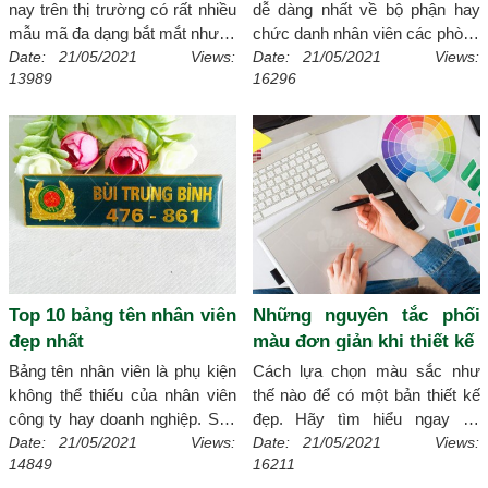
nay trên thị trường có rất nhiều
dễ dàng nhất về bộ phận hay
mẫu mã đa dạng bắt mắt nhưng
chức danh nhân viên các phòng
không biết bao gồm có bao
ban chính là bảng tên để bàn.
Date: 21/05/2021 Views:
Date: 21/05/2021 Views:
13989
16296
nhiêu loại, để biết được các loại
Dưới đây những mẫu bảng tên
bảng tên các bạn hãy theo dõi
để bàn được nhiều người ưa
bài viết dưới đây nhé!
[Chi tiết]
chuộng cùng theo dõi bài viết
của Xmagic.vn
[Chi tiết]
Top 10 bảng tên nhân viên
Những nguyên tắc phối
đẹp nhất
màu đơn giản khi thiết kế
Bảng tên nhân viên là phụ kiện
Cách lựa chọn màu sắc như
không thể thiếu của nhân viên
thế nào để có một bản thiết kế
công ty hay doanh nghiệp. Sau
đẹp. Hãy tìm hiểu ngay về
đây, xmagic.vn sẽ tổng hợp các
những nguyên tắc phối màu
Date: 21/05/2021 Views:
Date: 21/05/2021 Views:
14849
16211
loại bảng tên nhân viên ưa
trong thiết kế rất đơn giản
[Chi