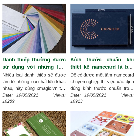
chuộng nhất hiện nay.
[Chi tiết]
tiết]
Danh thiếp thường được
Kích thước chuẩn khi
sử dụng với những loại
thiết kế namecard là bao
chất liệu gì?
nhiêu?
Nhiều loại danh thiếp sẽ được
Để có được một tấm namecard
làm từ những loại chất liệu khác
chuyên nghiệp thì việc xác định
nhau, hãy cùng xmagic.vn tìm
đúng kính thước chuẩn trong
hiểu những chất liệu thường để
namecard là yếu tố rất quan
Date: 19/05/2021 Views:
Date: 19/05/2021 Views:
16289
16913
dùng làm danh thiếp nhé!
[Chi
trọng, vậy bạn đã biết chưa hãy
tiết]
cùng theo dõi qua bài viết của
xmagic.vn nhé!
[Chi tiết]