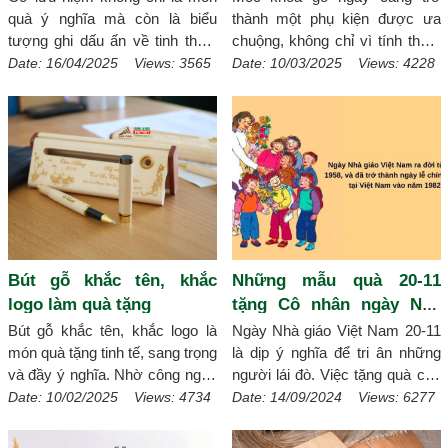
tiết qua bài viết dưới đây!
[Chi
Cầu
quà ý nghĩa mà còn là biểu
thành một phụ kiện được ưa
tiết]
tượng ghi dấu ấn về tinh thần,
chuộng, không chỉ vì tính thẩm
nỗ lực và sự ghi nhận trong các
mỹ mà còn bởi độ bền và khả
Date: 16/04/2025 Views: 3565
Date: 10/03/2025 Views: 4228
sự kiện, các cuộc thi, giải đấu
năng tuỳ chỉnh theo yêu cầu.
thể thao. Xmagic địa chỉ in cờ
Móc khoá gỗ khắc tên, logo nội
lưu niệm giá rẻ, lấy ngay trong
dung theo yêu cầu, sản phẩm là
ngày.
[Chi tiết]
lựa chọn tuyệt vời cho quà tặng
cá nhân và doanh nghiệp. Vậy
đâu là những mẫu móc khóa gỗ
đẹp nhất hiện nay? Hãy cùng
Xmagic khám phá Top 10 mẫu
móc khóa gỗ đẹp khắc laser
Bút gỗ khắc tên, khắc
Những mẫu quà 20-11
theo yêu cầu để tìm ra lựa chọn
logo làm quà tặng
tặng Cô nhân ngày Nhà
phù hợp nhất!
[Chi tiết]
giáo Việt Nam
Bút gỗ khắc tên, khắc logo là
Ngày Nhà giáo Việt Nam 20-11
món quà tặng tinh tế, sang trọng
là dịp ý nghĩa để tri ân những
và đầy ý nghĩa. Nhờ công nghệ
người lái đò. Việc tặng quà cho
khắc laser sắc nét, bền màu
thầy cô nhân ngày này không
Date: 10/02/2025 Views: 4734
Date: 14/09/2024 Views: 6277
theo thời gian, bút gỗ không chỉ
chỉ thể hiện lòng biết ơn mà còn
mang lại giá trị sử dụng cao mà
là cách để bày tỏ sự kính trọng.