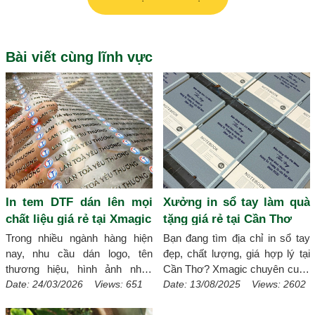
Bài viết cùng lĩnh vực
In tem DTF dán lên mọi
Xưởng in sổ tay làm quà
chất liệu giá rẻ tại Xmagic
tặng giá rẻ tại Cần Thơ
Trong nhiều ngành hàng hiện
Bạn đang tìm địa chỉ in sổ tay
nay, nhu cầu dán logo, tên
đẹp, chất lượng, giá hợp lý tại
thương hiệu, hình ảnh nhận
Cần Thơ? Xmagic chuyên cung
diện lên sản phẩm ngày càng
cấp dịch vụ in sổ tay giá rẻ theo
Date: 24/03/2026 Views: 651
Date: 13/08/2025 Views: 2602
phổ biến. Thay vì phải in trực
yêu cầu tại Cần Thơ với đa