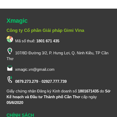
Thầy nhân ngày Nhà giáo Việt
Nam.
[Chi tiết]
Xmagic
Công ty Cổ phần Giải pháp Gimi Vina
Mã số thuế:
1801 671 435
107/8D Đường 3/2, P. Hưng Lợi, Q. Ninh Kiều, TP Cần
Thơ
xmagic.vn@gmail.com
0879.273.279
-
02927.777.739
Giấy chứng nhận Đăng ký Kinh doanh số
1801671435
do
Sở
Kế hoạch và Đầu tư Thành phố Cần Thơ
cấp ngày
05/6/2020
CHÍNH SÁCH