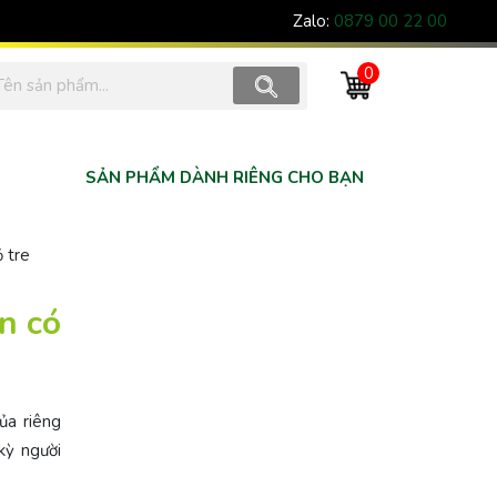
Zalo:
0879 00 22 00
0
SẢN PHẨM DÀNH RIÊNG CHO BẠN
ỏ tre
ên có
ủa riêng
kỳ người