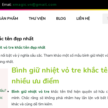
xmagic.vn@gmail.com
Email:
SẢN PHẨM
THƯ VIỆN
BLOG
LIÊN HỆ
ắc tên đẹp nhất
t vỏ tre khắc tên đẹp nhất
 nổi bật và ý nghĩa sâu sắc. Tham khảo một số mẫu bình giữ nhiệt v
ộng nhất.
Bình giữ nhiệt vỏ tre khắc t
nhiều ưu điểm
đâu?
Bình giữ nhiệt vỏ tre
khắc tên thể hiện quyền sở hữu c
ic
mình. Chắc rằng sẽ không phải nhầm hay lẫn lộn với bất 
khác và cũng dễ tìm kiếm.