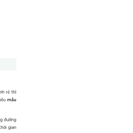
nh rẻ thì
hiều
mẫu
ng đường
hời gian