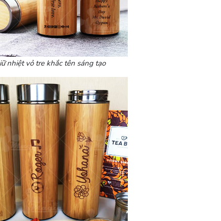
iữ nhiệt vỏ tre khắc tên sáng tạo