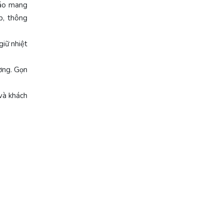
đáo mang
p, thông
giữ nhiệt
ường. Gọn
 và khách