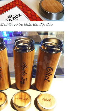
iữ nhiệt vỏ tre khắc tên độc đáo