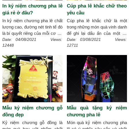
tiết]
In kỷ niệm chương pha lê
Cúp pha lê khắc chữ theo
giá rẻ ở đâu?
yêu cầu
In kỷ niệm chương pha lê chất
Cúp pha lê khắc chữ là một
lượng cao, đường nét tinh tế đó
trong những món quà vinh danh
là bí quyết riêng của mỗi cơ sở
để ghi lại dấu ấn của một cá
sản xuất kỷ niệm chương.
nhân hay tập thể đã giành được
Date: 04/08/2021 Views:
Date: 03/08/2021 Views:
12448
12711
Xmagic sẽ chia sẻ rõ hơn về
chiến thắng trong một thi đấu.
cách in kỷ niệm chương pha lê
Cùng theo chân xmagic để hiểu
đẹp và giúp bạn lựa chọn cơ sở
hơn về sản phẩm cúp pha lê
in ấn giá rẻ, đảm bảo chất
khắc chữ theo yêu cầu.
[Chi
lượng tốt nhất!
[Chi tiết]
tiết]
Mẫu kỷ niệm chương gỗ
Mẫu quà tặng kỷ niệm
đồng đẹp
chương pha lê
Kỷ niệm chương gỗ đồng là
Món quà kỷ niệm chương pha
món quà hay vật phẩm chất
lê có ý nghĩa sâu sắc và chất