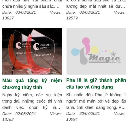
chứa nhiều ý nghĩa sâu sắc, giá
lượng đẹp mắt nhất sẽ được
trị của sản phẩm được thể hiện
các doanh nghiệp tổ chức làm
Date: 03/08/2021 Views:
Date: 02/08/2021 Views:
13627
12579
chính nội dung câu từ truyền
vật phẩm trao tặng mang giá trị
đạt và vẻ đẹp bên ngoài toàn
cao quý. Vậy các doanh nghiệp
vẹn. Cùng ngắm nghía qua
tổ chức đã lựa chọn mẫu quà
những mẫu kỷ niệm chương gỗ
tặng kỷ niệm chương pha lê
đồng đẹp được nhiều người ưa
độc đáo? Cùng tham khảo mẫu
chuộng nhất hiện nay.
[Chi tiết]
quà tặng kỷ niệm chương pha
lê tại xmagic mang lại ý tưởng
tuyệt vời cho bạn.
[Chi tiết]
Pha lê là gì? thành phần
Mẫu quà tặng kỷ niệm
cấu tạo và ứng dụng
chương thủy tinh
Khi nhắc đến Pha lê không ít
Ngày kỷ niệm, các sự kiện
người mê mẩn bởi vẻ đẹp lấp
trọng đại, những cuộc thi vinh
lánh, tinh khiết, sang trọng. Pha
danh việc chọn kỷ niệm
lê không chỉ làm nữ trang quý
chương thủy tinh làm món quà
Date: 30/07/2021 Views:
Date: 02/08/2021 Views:
13094
13752
giá mà hiện nay các loại vật
độc đáo chính là ý tưởng sâu
phẩm trang trí, vật liệu gia đình
sắc đối với các doanh nghiệp