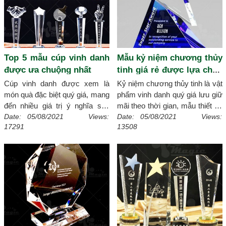
Top 5 mẫu cúp vinh danh
Mẫu kỷ niệm chương thủy
được ưa chuộng nhất
tinh giá rẻ được lựa chọn
nhiều nhất
Cúp vinh danh được xem là
Kỷ niệm chương thủy tinh là vật
món quà đặc biệt quý giá, mang
phẩm vinh danh quý giá lưu giữ
đến nhiều giá trị ý nghĩa sâu
mãi theo thời gian, mẫu thiết kế
sắc, thể hiện đẳng cấp cho
kỷ niệm chương thủy tinh giá rẻ
Date: 05/08/2021 Views:
Date: 05/08/2021 Views:
17291
13508
người được nhận. Cúp vinh
vẫn đảm bảo chất lượng, giúp
danh sẽ không thể vắng bóng
giảm bớt phần chi phí tiết kiệm
trong các sự kiện trao giải
mà bất cứ doanh nghiệp hay tổ
thưởng lớn. Nhằm để giúp
chức muốn tìm kiếm. Cùng tìm
doanh nghiệp/ tổ chức lựa chọn
hiểu và tham khảo những mẫu
được mẫu cúp vinh danh có giá
kỷ niệm chương thủy tinh giá rẻ
trị tốt nhất, xmagic chia sẻ top 5
chất lượng được khách hàng
mẫu cúp vinh danh được ưa
lựa chọn nhiều nhất tại xmagic
chuộng nhất hiện nay.
[Chi tiết]
trong thời gian vừa qua.
[Chi