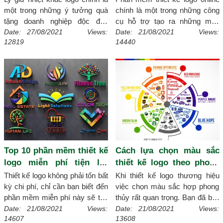
một trong những ý tưởng quà
chính là một trong những công
tặng doanh nghiệp độc đáo
cụ hỗ trợ tạo ra những mẫu
nhất. Tham khảo ngay top 10
logo từ cơ bản đến chuyên
Date: 27/08/2021 Views:
Date: 21/08/2021 Views:
12819
14440
mẫu ly giữ nhiệt khắc logo giúp
nghiệp dựa trên những tính
công ty bạn lựa chọn tốt nhất.
năng đặc biệt trong phần mềm.
[Chi tiết]
Sau đây, xmagic tổng hợp các
phần mềm online hữu ích nhất.
[Chi tiết]
Top 10 phần mềm thiết kế
Cách lựa chọn màu sắc
logo miễn phí tiện lợi
thiết kế logo theo phong
nhất
thủy
Thiết kế logo không phải tốn bất
Khi thiết kế logo thương hiệu
kỳ chi phí, chỉ cần bạn biết đến
việc chọn màu sắc hợp phong
phần mềm miễn phí này sẽ tạo
thủy rất quan trọng. Bạn đã biết
nên nhiều hình cảnh logo
cách thiết kế logo chưa? Điều
Date: 21/08/2021 Views:
Date: 21/08/2021 Views:
14607
13608
chuyên nghiệp cho công ty. Sau
này liên quan đến sự phát triển