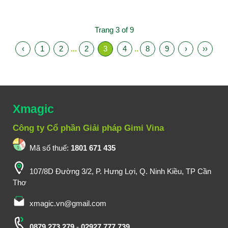
và nhiều sản phẩm được làm
và nhà tổ chức. Cùng tham
từ pha lê. Vậy pha lê là gì?
khảo mẫu quà tặng kỷ niệm
Trang 3 of 9
Thành phần cấu tạo của pha lê?
chương thủy tinh thiết kế đa
bạn thật sự đang quan tâm đến
dạng sáng tạo đẹp mắt nhất
‹
1
2
...
2
3
4
..
8
9
›
››
thì đừng bỏ qua bài chia sẻ
hiện nay.
[Chi tiết]
xmagic.
[Chi tiết]
Xmagic
Công ty Cổ phần Giải pháp Gimi Vina
Mã số thuế:
1801 671 435
107/8D Đường 3/2, P. Hưng Lợi, Q. Ninh Kiều, TP Cần
Thơ
xmagic.vn@gmail.com
0879.273.279
-
02927.777.739