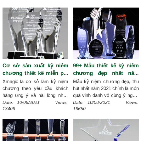
đây là những phần mềm thiết
vững mạnh lâu dài trong một
kế logo miễn phí được chúng
doanh nghiệp, bài viết này
tôi chia sẻ ngay bên dưới bài
xmagic sẽ giúp bạn rõ hơn.
[Chi
viết.
[Chi tiết]
tiết]
Cơ sở sản xuất kỷ niệm
99+ Mẫu thiết kế kỷ niệm
chương thiết kế miễn phí
chương đẹp nhất năm
theo yêu cầu
2021
Xmagic là cơ sở làm kỷ niệm
Mẫu kỷ niệm chương đẹp, thu
chương theo yêu cầu khách
hút nhất năm 2021 chính là món
hàng ưng ý và hài lòng nhất.
quà vinh danh vô cùng ý nghĩa
Với nhiều mẫu thiết kế kỷ niệm
lựa chọn hàng đầu các tổ chức
Date: 10/08/2021 Views:
Date: 10/08/2021 Views:
13406
16650
chương miễn phí đẹp luôn là sự
và doanh nghiệp. Tham khảo
lựa chọn hàng đầu các tổ chức
99+ mẫu thiết kế kỷ niệm
và doanh nghiệp phù hợp trong
chương góp phần thêm ý tưởng
mọi sự kiện trọng đại lớn.
[Chi
độc đáo cho các sự kiện và hội
tiết]
nghị sắp tới tổ chức.
[Chi tiết]