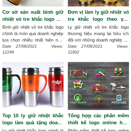
Cơ sở sản xuất bình giữ
Đơn vị làm ly giữ nhiệt vỏ
nhiệt vỏ tre khắc logo giá
tre khắc logo theo yêu
rẻ
cầu
Bình giữ nhiệt vỏ tre khắc logo
Ly giữ nhiệt vỏ tre khắc logo
chính là món quà doanh nghiệp
thương hiệu mang lại hữu ích
lựa chọn nhiều nhất hiện nay.
đối với những doanh nghiệp khi
Bài viết bật mí đến bạn cơ sở
làm món quà tặng. Các doanh
Date: 27/08/2021 Views:
Date: 27/08/2021 Views:
12249
11902
khắc logo bình giữ nhiệt giá rẻ,
nghiệp đang tìm kiếm đơn vị
đẹp uy tín trên thị trường hiện
làm ly giữ nhiệt theo yêu cầu
nay.
[Chi tiết]
đảm bảo chất lượng, uy tín
đừng bỏ lỡ qua bài viết của
chúng tôi.
[Chi tiết]
Top 10 ly giữ nhiệt khắc
Tổng hợp các phần mềm
logo làm quà tặng doanh
thiết kế logo online hữu
nghiệp
ích
Ly giữ nhiệt khắc logo chính là
Phần mềm thiết kế logo online