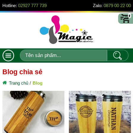
Hotline:
02927 777 739
Zalo:
0879 00 22 00
0
Blog chia sẻ
Trang chủ
Blog